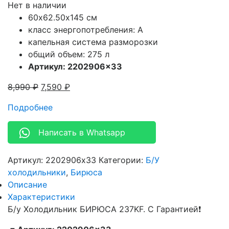
Нет в наличии
60х62.50х145 см
класс энергопотребления: A
капельная система разморозки
общий объем: 275 л
Артикул: 2202906×33
8,990
₽
7,590
₽
Подробнее
Написать в Whatsapp
Артикул:
2202906x33
Категории:
Б/У
холодильники
,
Бирюса
Описание
Характеристики
Б/у Холодильник БИРЮСА 237KF. С Гарантией❗