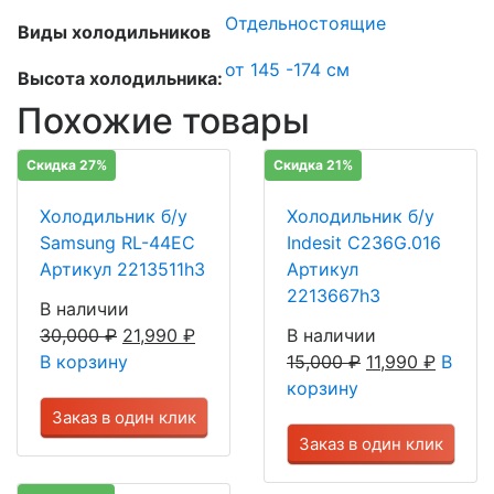
Отдельностоящие
Виды холодильников
от 145 -174 см
Высота холодильника:
Похожие товары
Скидка 27%
Скидка 21%
Холодильник б/у
Холодильник б/у
Samsung RL-44EC
Indesit C236G.016
Артикул 2213511h3
Артикул
2213667h3
В наличии
30,000
₽
21,990
₽
В наличии
В корзину
15,000
₽
11,990
₽
В
корзину
Заказ в один клик
Заказ в один клик