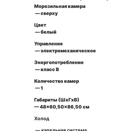
Морозильная камера
— сверху
Цвет
— белый
Управление
— электромеханическое
Энергопотребление
— класс В
Количество камер
— 1
Габариты (ШxГxВ)
— 48×60,50×86,50 см
Холод
— капельная система