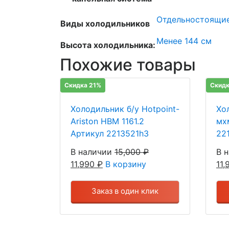
Отдельностоящи
Виды холодильников
Менее 144 см
Высота холодильника:
Похожие товары
Скидка 21%
Скидк
Холодильник б/у Hotpoint-
Хо
Ariston HBM 1161.2
мх
Артикул 2213521h3
22
В наличии
15,000
₽
В 
11,990
₽
В корзину
11
Заказ в один клик