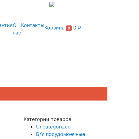
+7 (495) 150-54-90
антия
О
Контакты
Корзина
0 ₽
0
нас
Категории товаров
Uncategorized
Б/У посудомоечные