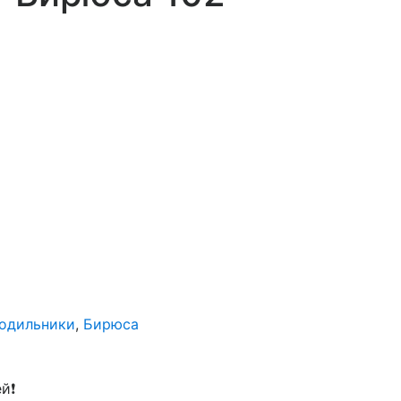
лодильники
,
Бирюса
й❗