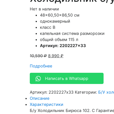
Нет в наличии
48×60,50×86,50 см
однокамерный
класс В
капельная система разморозки
общий объем 115 л
Артикул: 2202227×33
10,590
₽
8,990
₽
Подробнее
Написать в Whatsapp
Артикул:
2202227x33
Категории:
Б/У хо
Описание
Характеристики
Б/у Холодильник Бирюса 102. С Гарантие