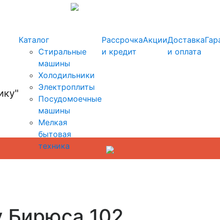
info@kupi-tehniku.ru
Каталог
Рассрочка
Акции
Доставка
Гар
Стиральные
и кредит
и оплата
машины
Холодильники
Электроплиты
Посудомоечные
машины
Мелкая
бытовая
техника
у Бирюса 102