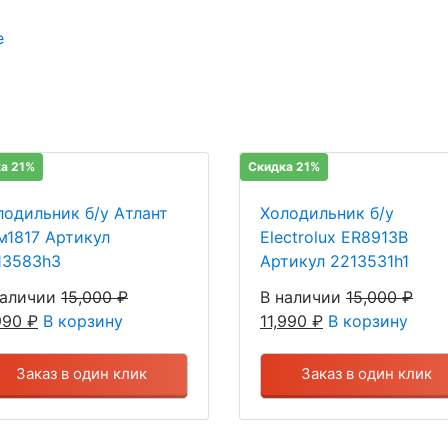
е
а 21%
Скидка 21%
лодильник б/у Атлант
Холодильник б/у
м1817 Артикул
Electrolux ER8913B
13583h3
Артикул 2213531h1
наличии
15,000
₽
В наличии
15,000
₽
,990
₽
В корзину
11,990
₽
В корзину
Заказ в один клик
Заказ в один клик