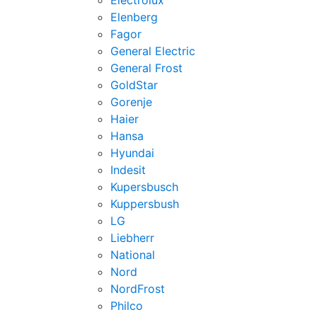
Electrolux
Elenberg
Fagor
General Electric
General Frost
GoldStar
Gorenje
Haier
Hansa
Hyundai
Indesit
Kupersbusch
Kuppersbush
LG
Liebherr
National
Nord
NordFrost
Philco