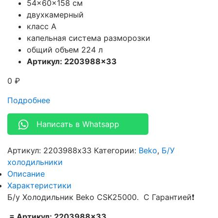
54x60x158 см
двухкамерный
класс А
капельная система разморозки
общий объем 224 л
Артикул: 2203988×33
0
₽
Подробнее
Написать в Whatsapp
Артикул:
2203988x33
Категории:
Beko
,
Б/У
холодильники
Описание
Характеристики
Б/у Холодильник Beko CSK25000. С Гарантией❗
= Артикул: 2203988×33