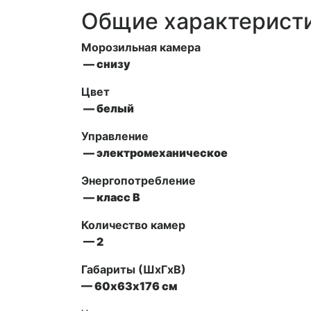
Общие характерист
Морозильная камера
— снизу
Цвет
— белый
Управление
— электромеханическое
Энергопотребление
— класс В
Количество камер
— 2
Габариты (ШxГxВ)
— 60х63х176 см