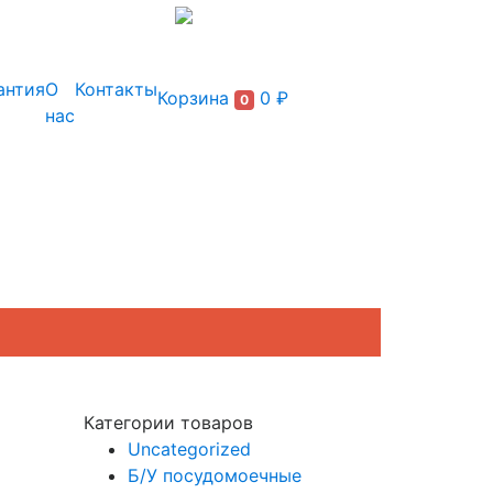
+7 (495) 150-54-90
антия
О
Контакты
Корзина
0 ₽
0
нас
Категории товаров
Uncategorized
Б/У посудомоечные