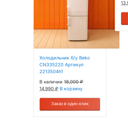
13
Холодильник б/у Beko
CN335220 Артикул
2213504h1
В наличии
18,000
₽
14,990
₽
В корзину
Заказ в один клик