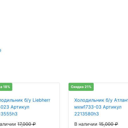
е
а 18%
Скидка 21%
лодильник б/у Liebherr
Холодильник б/у Атлан
4023 Артикул
мхм1733-03 Артикул
13555h3
2213580h3
наличии
17,000
₽
В наличии
15,000
₽