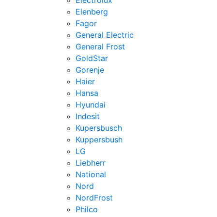
Electrolux
Elenberg
Fagor
General Electric
General Frost
GoldStar
Gorenje
Haier
Hansa
Hyundai
Indesit
Kupersbusch
Kuppersbush
LG
Liebherr
National
Nord
NordFrost
Philco