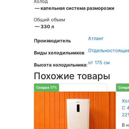
Холод
— капельная система разморозки
Общий объем
— 330 л
Атлант
Производитель
Отдельностоящи
Виды холодильников
от 175 см
Высота холодильника:
Похожие товары
Скидка 17%
Скидк
Хо
C 
22
В 