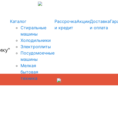
info@kupi-tehniku.ru
Каталог
Рассрочка
Акции
Доставка
Гар
Стиральные
и кредит
и оплата
машины
Холодильники
Электроплиты
Посудомоечные
машины
Мелкая
бытовая
техника