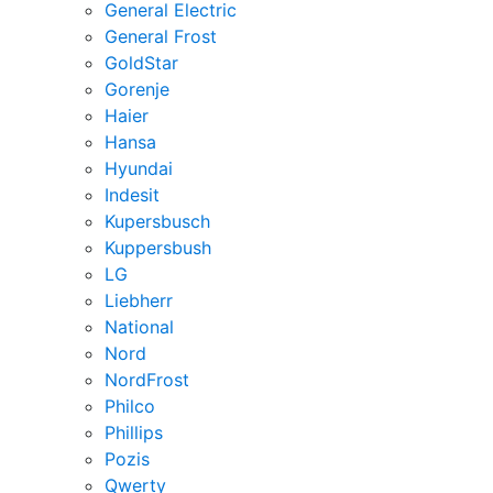
General Electric
General Frost
GoldStar
Gorenje
Haier
Hansa
Hyundai
Indesit
Kupersbusch
Kuppersbush
LG
Liebherr
National
Nord
NordFrost
Philco
Phillips
Pozis
Qwerty