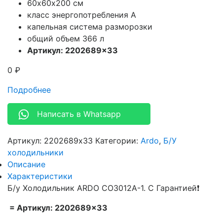
60х60х200 см
класс энергопотребления A
капельная система разморозки
общий объем 366 л
Артикул: 2202689×33
0
₽
Подробнее
Написать в Whatsapp
Артикул:
2202689x33
Категории:
Ardo
,
Б/У
холодильники
Описание
Характеристики
Б/у Холодильник ARDO CO3012A-1. С Гарантией❗
= Артикул: 2202689×33