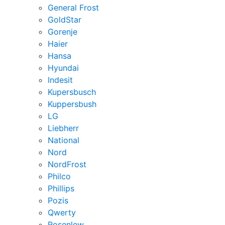
General Frost
GoldStar
Gorenje
Haier
Hansa
Hyundai
Indesit
Kupersbusch
Kuppersbush
LG
Liebherr
National
Nord
NordFrost
Philco
Phillips
Pozis
Qwerty
Rosenlew