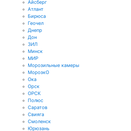
Айсберг
Атлант
Бирюса
Геочел
Днепр
Дон
ЗИЛ
Минск
МИР
Морозильные камеры
МорозкО
Ока
Орск
ОРСК
Полюс
Саратов
Свияга
Смоленск
Юрюзань