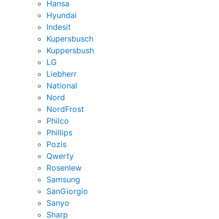
Hansa
Hyundai
Indesit
Kupersbusch
Kuppersbush
LG
Liebherr
National
Nord
NordFrost
Philco
Phillips
Pozis
Qwerty
Rosenlew
Samsung
SanGiorgio
Sanyo
Sharp