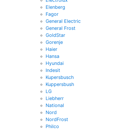
Electrolux
Elenberg
Fagor
General Electric
General Frost
GoldStar
Gorenje
Haier
Hansa
Hyundai
Indesit
Kupersbusch
Kuppersbush
LG
Liebherr
National
Nord
NordFrost
Philco