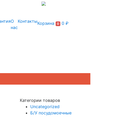
+7 (495) 150-54-90
антия
О
Контакты
Корзина
0 ₽
0
нас
Категории товаров
Uncategorized
Б/У посудомоечные