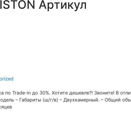
ISTON Артикул
orized
а по Trade-in до 30%. Хотите дешевле?! Звоните! В отл
одель – Габариты (ш/г/в) – Двухкамерный. – Общий объ
сяцев