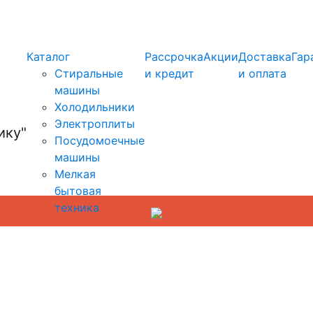
info@kupi-tehniku.ru
Каталог
Рассрочка
Акции
Доставка
Гар
Стиральные
и кредит
и оплата
машины
Холодильники
Электроплиты
Посудомоечные
машины
Мелкая
бытовая
техника