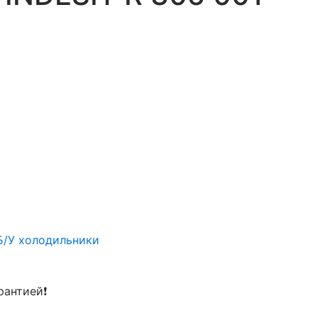
Б/У холодильники
рантией❗