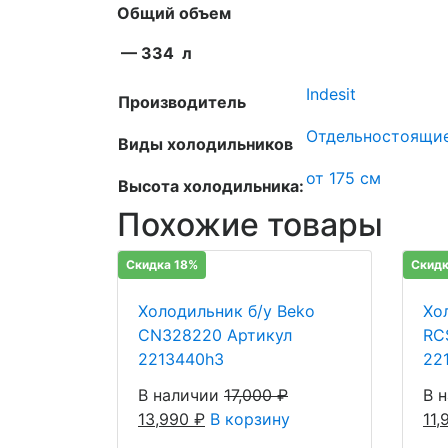
Общий объем
— 334 л
Indesit
Производитель
Отдельностоящи
Виды холодильников
от 175 см
Высота холодильника:
Похожие товары
Скидка 18%
Скидк
Холодильник б/у Beko
Хо
CN328220 Артикул
RC
2213440h3
22
В наличии
17,000
₽
В 
13,990
₽
В корзину
11