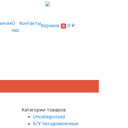
+7 (495) 150-54-90
антия
О
Контакты
Корзина
0 ₽
0
нас
Категории товаров
Uncategorized
Б/У посудомоечные