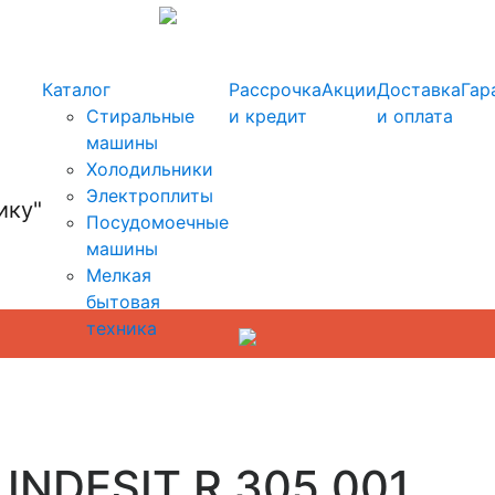
info@kupi-tehniku.ru
Каталог
Рассрочка
Акции
Доставка
Гар
Стиральные
и кредит
и оплата
машины
Холодильники
Электроплиты
Посудомоечные
машины
Мелкая
бытовая
техника
INDESIT R 305 001