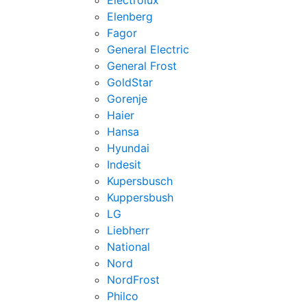
Electrolux
Elenberg
Fagor
General Electric
General Frost
GoldStar
Gorenje
Haier
Hansa
Hyundai
Indesit
Kupersbusch
Kuppersbush
LG
Liebherr
National
Nord
NordFrost
Philco