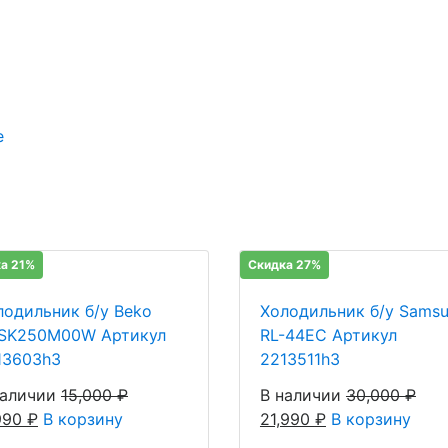
е
а 21%
Скидка 27%
лодильник б/у Beko
Холодильник б/у Sams
SK250M00W Артикул
RL-44EC Артикул
13603h3
2213511h3
наличии
15,000
₽
В наличии
30,000
₽
,990
₽
В корзину
21,990
₽
В корзину