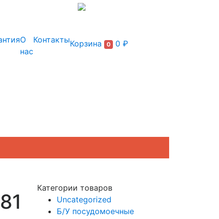
+7 (495) 150-54-90
антия
О
Контакты
Корзина
0 ₽
0
нас
Категории товаров
81
Uncategorized
Б/У посудомоечные