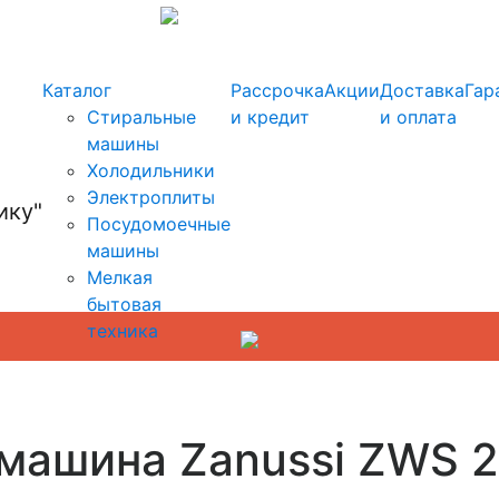
info@kupi-tehniku.ru
Каталог
Рассрочка
Акции
Доставка
Гар
Стиральные
и кредит
и оплата
машины
Холодильники
Электроплиты
Посудомоечные
машины
Мелкая
бытовая
техника
 машина Zanussi ZWS 2