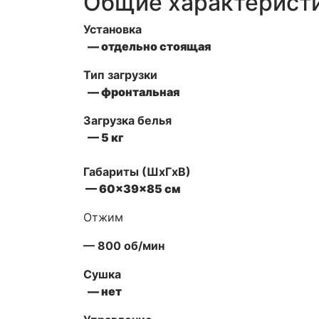
Общие характерист
Установка
— отдельно стоящая
Тип загрузки
— фронтальная
Загрузка белья
— 5 кг
Габариты (ШxГxВ)
— 60x39x85 см
Отжим
— 800 об/мин
Сушка
— нет