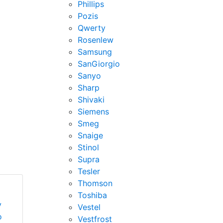
Phillips
Pozis
Qwerty
Rosenlew
Samsung
SanGiorgio
Sanyo
Sharp
Shivaki
Siemens
Smeg
Snaige
Stinol
Supra
Tesler
Thomson
Toshiba
у
Vestel
o
Vestfrost