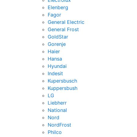
Electrolux
Elenberg
Fagor
General Electric
General Frost
GoldStar
Gorenje
Haier
Hansa
Hyundai
Indesit
Kupersbusch
Kuppersbush
LG
Liebherr
National
Nord
NordFrost
Philco