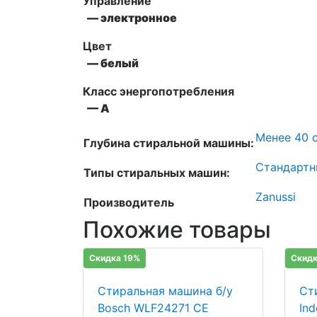
Управление
— электронное
Цвет
— белый
Класс энергопотребления
— А
Менее 40 с
Глубина стиральной машины:
Стандартн
Типы стиральных машин:
Zanussi
Производитель
Похожие товары
Скидка 19%
Скидк
Стиральная машина б/у
Ст
Bosch WLF24271 CE
In