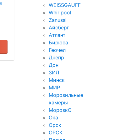
л
WEISSGAUFF
Whirlpool
Zanussi
Айсберг
Атлант
Бирюса
Геочел
Днепр
Дон
ЗИЛ
Минск
МИР
Морозильные
камеры
МорозкО
Ока
Орск
ОРСК