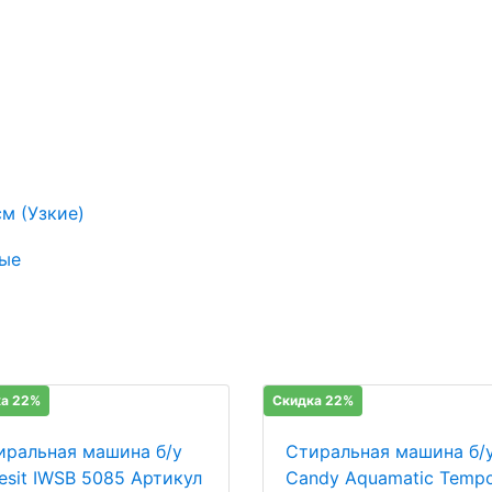
м (Узкие)
ые
а 22%
Скидка 22%
иральная машина б/у
Стиральная машина б/
desit IWSB 5085 Артикул
Candy Aquamatic Temp