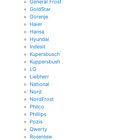
General Frost
GoldStar
Gorenje
Haier
Hansa
Hyundai
Indesit
Kupersbusch
Kuppersbush
LG
Liebherr
National
Nord
NordFrost
Philco
Phillips
Pozis
Qwerty
Rosenlew