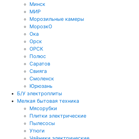
Минск
МИР
Морозильные камеры
МорозкО
Ока
Орск
ОРСК
Полюс
Саратов
Свияга
Смоленск
Юрюзань
Б/У электроплиты
Мелкая бытовая техника
Мясорубки
Плитки электрические
Пылесосы
Утюги
Чайники электрические