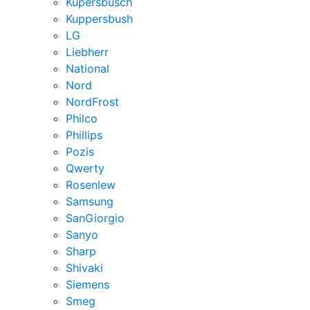
Kupersbusch
Kuppersbush
LG
Liebherr
National
Nord
NordFrost
Philco
Phillips
Pozis
Qwerty
Rosenlew
Samsung
SanGiorgio
Sanyo
Sharp
Shivaki
Siemens
Smeg