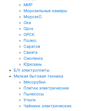
МИР
Морозильные камеры
МорозкО
Ока
Орск
ОРСК
Полюс
Саратов
Свияга
Смоленск
Юрюзань
Б/У электроплиты
Мелкая бытовая техника
Мясорубки
Плитки электрические
Пылесосы
Утюги
Чайники электрические