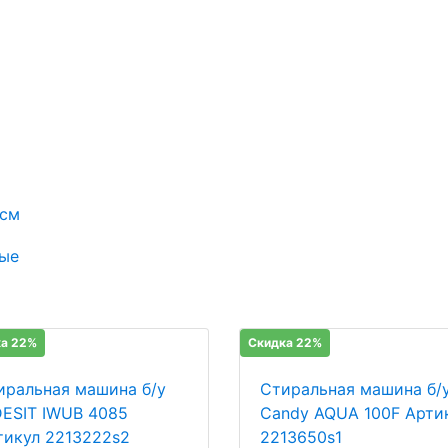
 см
ые
а 22%
Скидка 22%
иральная машина б/у
Стиральная машина б/
DESIT IWUB 4085
Candy AQUA 100F Арти
тикул 2213222s2
2213650s1