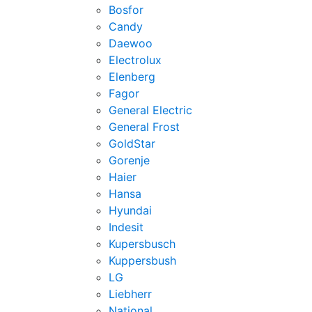
Bosfor
Candy
Daewoo
Electrolux
Elenberg
Fagor
General Electric
General Frost
GoldStar
Gorenje
Haier
Hansa
Hyundai
Indesit
Kupersbusch
Kuppersbush
LG
Liebherr
National