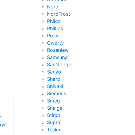
Nord
NordFrost
Philco
Phillips
Pozis
Qwerty
Rosenlew
Samsung
SanGiorgio
Sanyo
Sharp
Shivaki
Siemens
Smeg
Snaige
Stinol
у
Supra
кул
Tesler