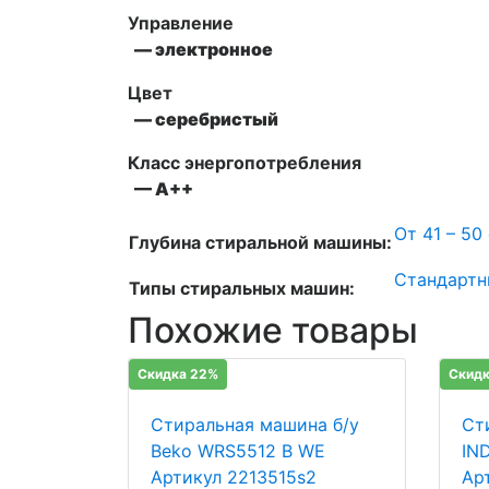
Управление
— электронное
Цвет
— серебристый
Класс энергопотребления
— А++
От 41 – 50
Глубина стиральной машины:
Стандартн
Типы стиральных машин:
Похожие товары
Скидка 22%
Скидк
Стиральная машина б/у
Ст
Beko WRS5512 В WE
IN
Артикул 2213515s2
Ар