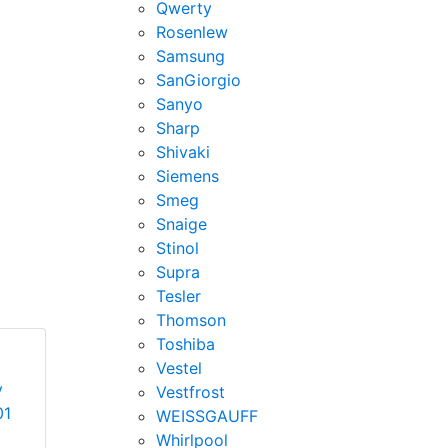
Qwerty
Rosenlew
Samsung
SanGiorgio
Sanyo
Sharp
Shivaki
Siemens
Smeg
Snaige
Stinol
Supra
Tesler
Thomson
Toshiba
Vestel
у
Vestfrost
01
WEISSGAUFF
Whirlpool