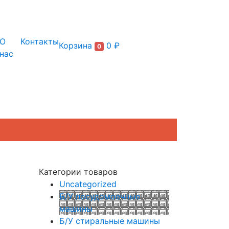
+7 (495) 150-54-90
О
Контакты
Корзина
0 ₽
0
нас
Категории товаров
Uncategorized
Б/У посудомоечные
машины
Б/У стиральные машины