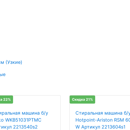
м (Узкие)
ые
а 22%
Скидка 21%
иральная машина б/у
Стиральная машина б/
ko WKB51031PTMC
Hotpoint-Ariston RSM 6
тикул 2213540s2
W Артикул 2213604s1