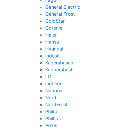
Fagor
General Electric
General Frost
GoldStar
Gorenje
Haier
Hansa
Hyundai
Indesit
Kupersbusch
Kuppersbush
LG
Liebherr
National
Nord
NordFrost
Philco
Phillips
Pozis