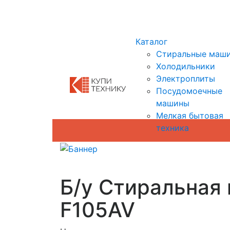
Показать адреса магазинов
Каталог
Стиральные маш
Холодильники
Электроплиты
Посудомоечные
машины
Мелкая бытовая
техника
Б/у Стиральная
F105AV