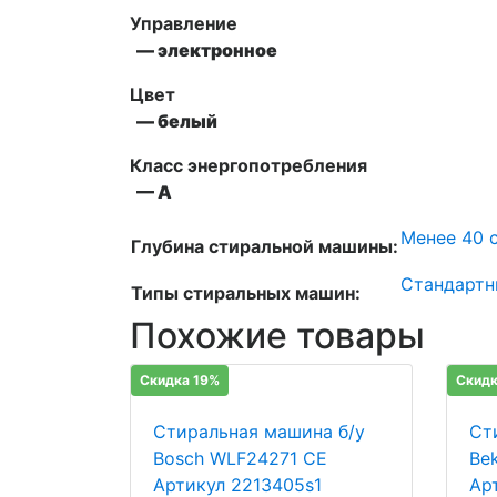
Управление
— электронное
Цвет
— белый
Класс энергопотребления
— А
Менее 40 с
Глубина стиральной машины:
Стандартн
Типы стиральных машин:
Похожие товары
Скидка 19%
Скидк
Стиральная машина б/у
Ст
Bosch WLF24271 CE
Be
Артикул 2213405s1
Ар