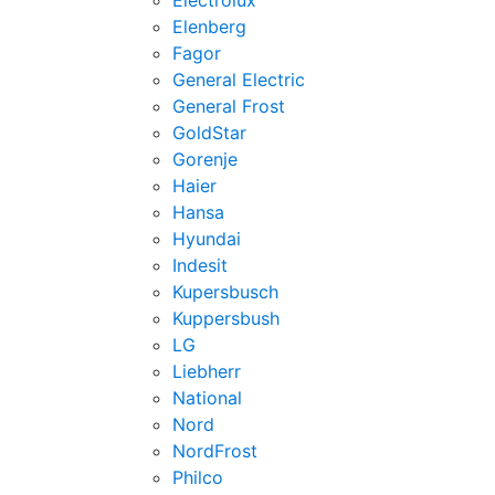
Electrolux
Elenberg
Fagor
General Electric
General Frost
GoldStar
Gorenje
Haier
Hansa
Hyundai
Indesit
Kupersbusch
Kuppersbush
LG
Liebherr
National
Nord
NordFrost
Philco