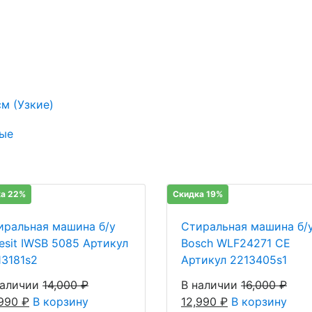
м (Узкие)
ые
а 22%
Скидка 19%
иральная машина б/у
Стиральная машина б/
desit IWSB 5085 Артикул
Bosch WLF24271 CE
13181s2
Артикул 2213405s1
наличии
14,000
₽
В наличии
16,000
₽
,990
₽
В корзину
12,990
₽
В корзину