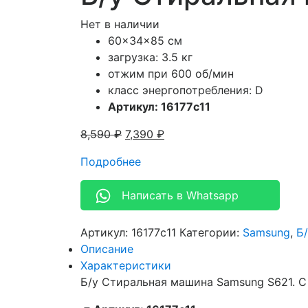
Нет в наличии
60x34x85 см
загрузка: 3.5 кг
отжим при 600 об/мин
класс энергопотребления: D
Артикул: 16177c11
8,590
₽
7,390
₽
Подробнее
Написать в Whatsapp
Артикул:
16177c11
Категории:
Samsung
,
Б
Описание
Характеристики
Б/у Стиральная машина Samsung S621. С