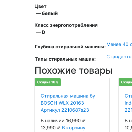
Цвет
— белый
Класс энергопотребления
— D
Менее 40 с
Глубина стиральной машины:
Стандартн
Типы стиральных машин:
Похожие товары
Скидка 18%
Скидк
Стиральная машина бу
Ст
BOSCH WLX 20163
In
Артикул 2210687s23
22
В наличии
16,990
₽
В 
13,990
₽
В корзину
10