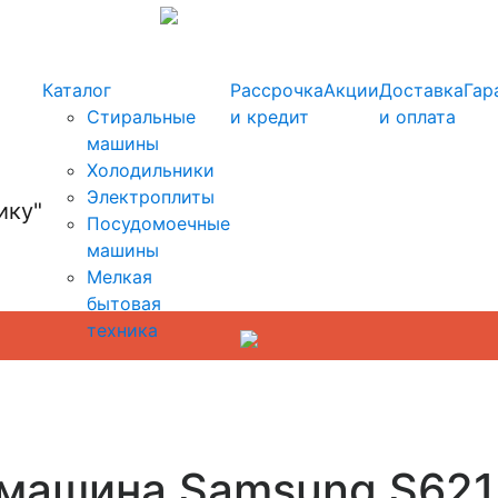
info@kupi-tehniku.ru
Каталог
Рассрочка
Акции
Доставка
Гар
Стиральные
и кредит
и оплата
машины
Холодильники
Электроплиты
Посудомоечные
машины
Мелкая
бытовая
техника
 машина Samsung S621