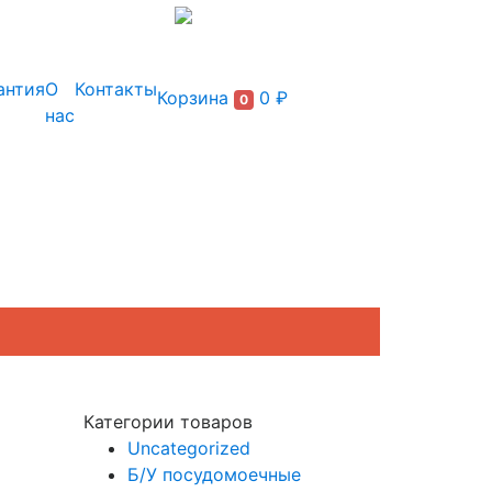
+7 (495) 150-54-90
антия
О
Контакты
Корзина
0 ₽
0
нас
Категории товаров
Uncategorized
Б/У посудомоечные