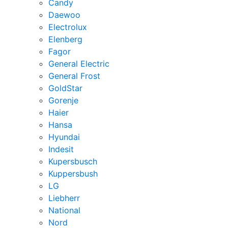
Candy
Daewoo
Electrolux
Elenberg
Fagor
General Electric
General Frost
GoldStar
Gorenje
Haier
Hansa
Hyundai
Indesit
Kupersbusch
Kuppersbush
LG
Liebherr
National
Nord