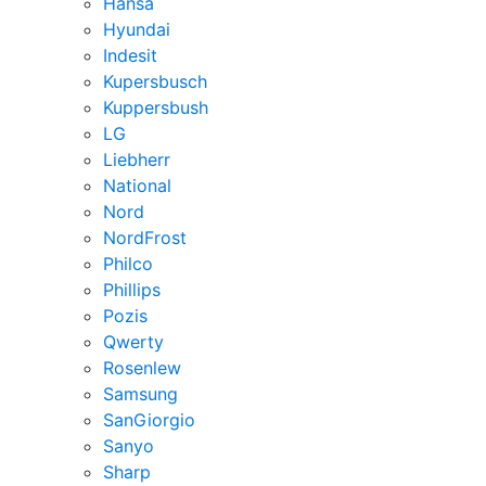
Hansa
Hyundai
Indesit
Kupersbusch
Kuppersbush
LG
Liebherr
National
Nord
NordFrost
Philco
Phillips
Pozis
Qwerty
Rosenlew
Samsung
SanGiorgio
Sanyo
Sharp