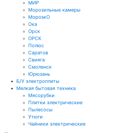
МИР
Морозильные камеры
МорозкО
Ока
Орск
ОРСК
Полюс
Саратов
Свияга
Смоленск
Юрюзань
Б/У электроплиты
Мелкая бытовая техника
Мясорубки
Плитки электрические
Пылесосы
Утюги
Чайники электрические