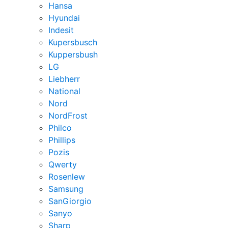
Hansa
Hyundai
Indesit
Kupersbusch
Kuppersbush
LG
Liebherr
National
Nord
NordFrost
Philco
Phillips
Pozis
Qwerty
Rosenlew
Samsung
SanGiorgio
Sanyo
Sharp