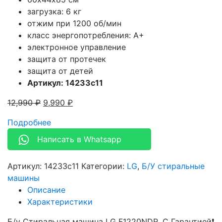
загрузка: 6 кг
отжим при 1200 об/мин
класс энергопотребления: A+
электронное управление
защита от протечек
защита от детей
Артикул: 14233c11
12,990
₽
9,990
₽
Подробнее
Написать в Whatsapp
Артикул:
14233c11
Категории:
LG
,
Б/У стиральные
машины
Описание
Характеристики
Б/у Стиральная машина LG F1220NDR. С Гарантией❗