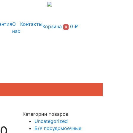
+7 (495) 150-54-90
антия
О
Контакты
Корзина
0 ₽
0
нас
Категории товаров
Uncategorized
10
Б/У посудомоечные