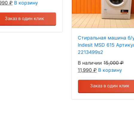
,990
₽
В корзину
Заказ в один клик
Стиральная машина б/
Indesit MSD 615 Артику
2213499s2
В наличии
15,000
₽
11,990
₽
В корзину
Заказ в один клик