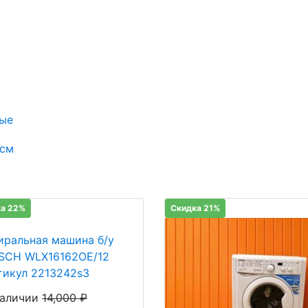
ые
 см
а 22%
Скидка 21%
иральная машина б/у
SCH WLX16162OE/12
тикул 2213242s3
наличии
14,000
₽