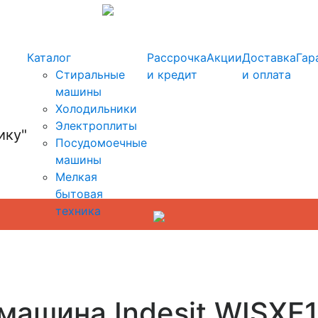
info@kupi-tehniku.ru
Каталог
Рассрочка
Акции
Доставка
Гар
Стиральные
и кредит
и оплата
машины
Холодильники
Электроплиты
Посудомоечные
машины
Мелкая
бытовая
техника
машина Indesit WISXE