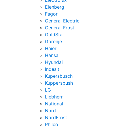
Electrolux
Elenberg
Fagor
General Electric
General Frost
GoldStar
Gorenje
Haier
Hansa
Hyundai
Indesit
Kupersbusch
Kuppersbush
LG
Liebherr
National
Nord
NordFrost
Philco