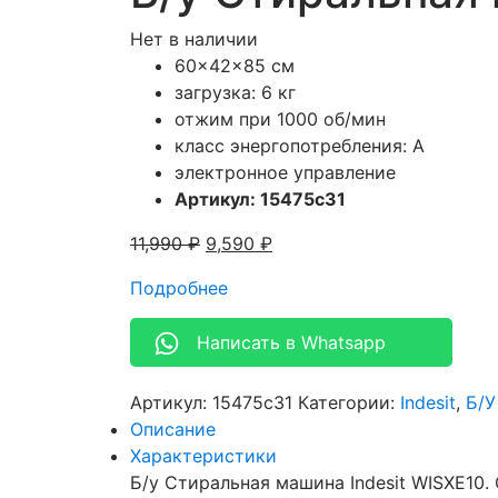
Нет в наличии
60x42x85 см
загрузка: 6 кг
отжим при 1000 об/мин
класс энергопотребления: A
электронное управление
Артикул: 15475c31
11,990
₽
9,590
₽
Подробнее
Написать в Whatsapp
Артикул:
15475c31
Категории:
Indesit
,
Б/У
Описание
Характеристики
Б/у Стиральная машина Indesit WISXE10. 