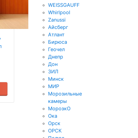
WEISSGAUFF
Whirlpool
Zanussi
Айсберг
Атлант
у
Бирюса
л
Геочел
Днепр
Дон
ЗИЛ
Минск
МИР
Морозильные
камеры
МорозкО
Ока
Орск
ОРСК