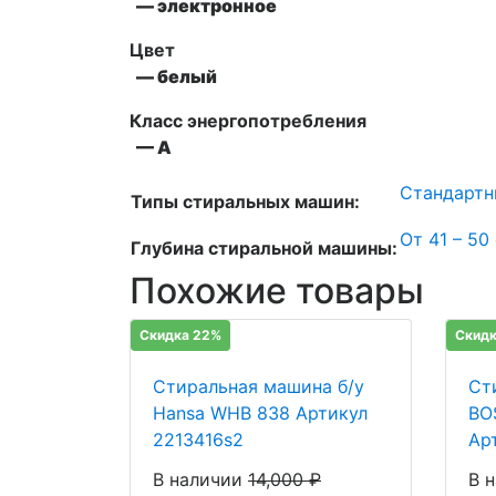
— электронное
Цвет
— белый
Класс энергопотребления
— А
Стандартн
Типы стиральных машин:
От 41 – 50
Глубина стиральной машины:
Похожие товары
Скидка 22%
Скидк
Стиральная машина б/у
Ст
Hansa WHB 838 Артикул
BO
2213416s2
Ар
В наличии
14,000
₽
В 