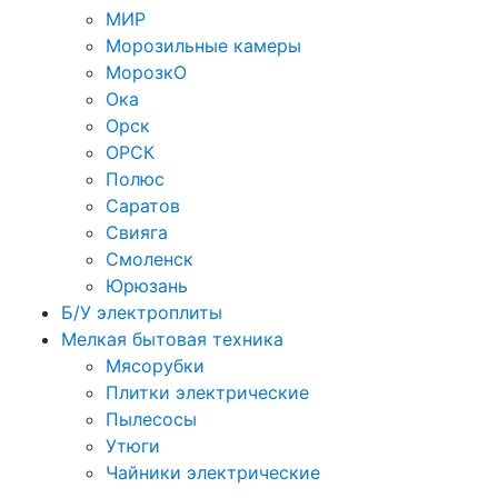
МИР
Морозильные камеры
МорозкО
Ока
Орск
ОРСК
Полюс
Саратов
Свияга
Смоленск
Юрюзань
Б/У электроплиты
Мелкая бытовая техника
Мясорубки
Плитки электрические
Пылесосы
Утюги
Чайники электрические