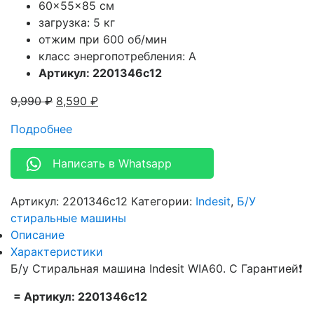
60x55x85 см
загрузка: 5 кг
отжим при 600 об/мин
класс энергопотребления: A
Артикул: 2201346c12
9,990
₽
8,590
₽
Подробнее
Написать в Whatsapp
Артикул:
2201346c12
Категории:
Indesit
,
Б/У
стиральные машины
Описание
Характеристики
Б/у Стиральная машина Indesit WIA60. С Гарантией❗
= Артикул: 2201346c12