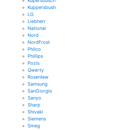
Kupersbusch
Kuppersbush
LG
Liebherr
National
Nord
NordFrost
Philco
Phillips
Pozis
Qwerty
Rosenlew
Samsung
SanGiorgio
Sanyo
Sharp
Shivaki
Siemens
Smeg