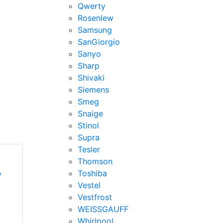
Qwerty
Rosenlew
Samsung
SanGiorgio
Sanyo
Sharp
Shivaki
Siemens
Smeg
Snaige
Stinol
Supra
Tesler
Thomson
Toshiba
у
Vestel
Vestfrost
WEISSGAUFF
Whirlpool