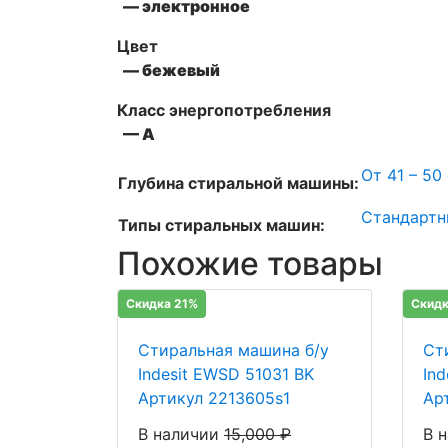
— электронное
Цвет
— бежевый
Класс энергопотребления
— А
От 41 – 50
Глубина стиральной машины:
Стандартн
Типы стиральных машин:
Похожие товары
Скидка 21%
Скидк
Стиральная машина б/у
Ст
Indesit EWSD 51031 BK
In
Артикул 2213605s1
Ар
В наличии
15,000
₽
В 