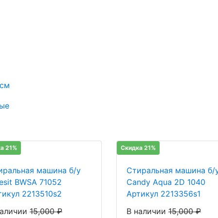
 см
ые
а 21%
Скидка 21%
иральная машина б/у
Стиральная машина б/
desit BWSA 71052
Candy Aqua 2D 1040
тикул 2213510s2
Артикул 2213356s1
наличии
15,000
₽
В наличии
15,000
₽