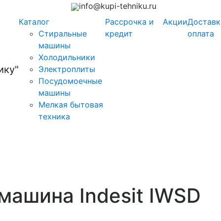
info@kupi-tehniku.ru
Каталог
Рассрочка и
Акции
Доставк
Стиральные
кредит
оплата
машины
Холодильники
Электроплиты
Посудомоечные
машины
Мелкая бытовая
техника
машина Indesit IWSD