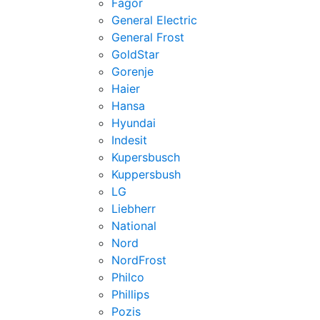
Fagor
General Electric
General Frost
GoldStar
Gorenje
Haier
Hansa
Hyundai
Indesit
Kupersbusch
Kuppersbush
LG
Liebherr
National
Nord
NordFrost
Philco
Phillips
Pozis