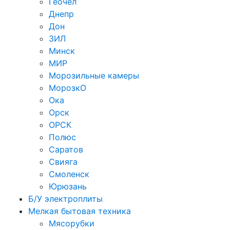
Геочел
Днепр
Дон
ЗИЛ
Минск
МИР
Морозильные камеры
МорозкО
Ока
Орск
ОРСК
Полюс
Саратов
Свияга
Смоленск
Юрюзань
Б/У электроплиты
Мелкая бытовая техника
Мясорубки