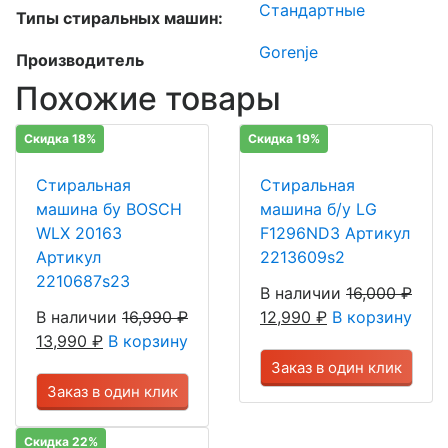
Стандартные
Типы стиральных машин:
Gorenje
Производитель
Похожие товары
Скидка 18%
Скидка 19%
Стиральная
Стиральная
машина бу BOSCH
машина б/у LG
WLX 20163
F1296ND3 Артикул
Артикул
2213609s2
2210687s23
В наличии
16,000
₽
В наличии
16,990
₽
12,990
₽
В корзину
13,990
₽
В корзину
Заказ в один клик
Заказ в один клик
Скидка 22%