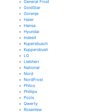
General Frost
GoldStar
Gorenje
Haier
Hansa
Hyundai
Indesit
Kupersbusch
Kuppersbush
LG
Liebherr
National
Nord
NordFrost
Philco
Phillips
Pozis
Qwerty
Rosenlew