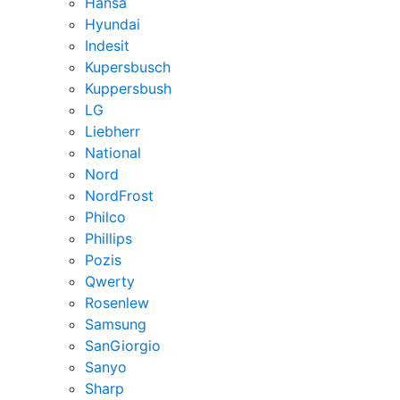
Hansa
Hyundai
Indesit
Kupersbusch
Kuppersbush
LG
Liebherr
National
Nord
NordFrost
Philco
Phillips
Pozis
Qwerty
Rosenlew
Samsung
SanGiorgio
Sanyo
Sharp