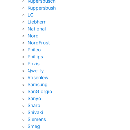
Kupersbusch
Kuppersbush
LG
Liebherr
National
Nord
NordFrost
Philco
Phillips
Pozis
Qwerty
Rosenlew
Samsung
SanGiorgio
Sanyo
Sharp
Shivaki
Siemens
Smeg