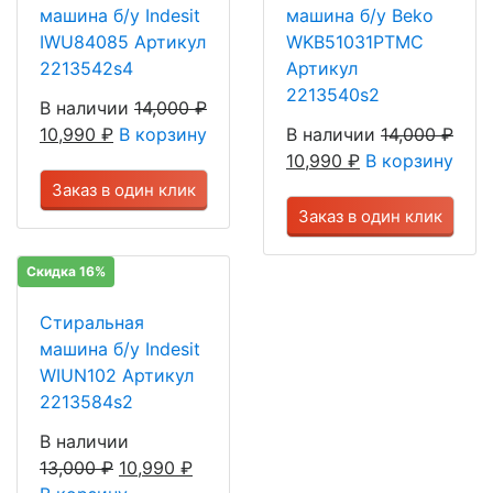
машина б/у Indesit
машина б/у Beko
IWU84085 Артикул
WKB51031PTMC
2213542s4
Артикул
2213540s2
В наличии
14,000
₽
10,990
₽
В корзину
В наличии
14,000
₽
10,990
₽
В корзину
Заказ в один клик
Заказ в один клик
Скидка 16%
Стиральная
машина б/у Indesit
WIUN102 Артикул
2213584s2
В наличии
13,000
₽
10,990
₽