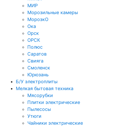
МИР
Морозильные камеры
МорозкО
Ока
Орск
ОРСК
Полюс
Саратов
Свияга
Смоленск
Юрюзань
Б/У электроплиты
Мелкая бытовая техника
Мясорубки
Плитки электрические
Пылесосы
Утюги
Чайники электрические