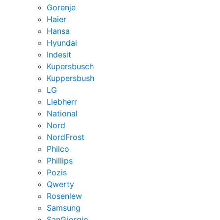
Gorenje
Haier
Hansa
Hyundai
Indesit
Kupersbusch
Kuppersbush
LG
Liebherr
National
Nord
NordFrost
Philco
Phillips
Pozis
Qwerty
Rosenlew
Samsung
SanGiorgio