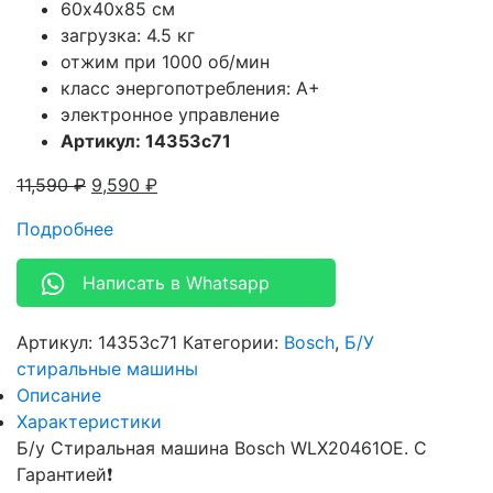
60х40х85 см
загрузка: 4.5 кг
отжим при 1000 об/мин
класс энергопотребления: A+
электронное управление
Артикул: 14353c71
11,590
₽
9,590
₽
Подробнее
Написать в Whatsapp
Артикул:
14353c71
Категории:
Bosch
,
Б/У
стиральные машины
Описание
Характеристики
Б/у Стиральная машина Bosch WLX20461OE. С
Гарантией❗