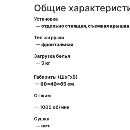
Общие характерист
Установка
— отдельно стоящая, съемная крышка 
Тип загрузки
— фронтальная
Загрузка белья
— 5 кг
Габариты (ШxГxВ)
— 60x40x85 см
Отжим
— 1000 об/мин
Сушка
— нет