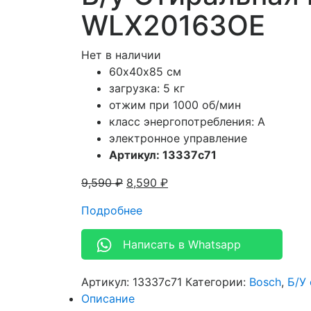
WLX20163OE
Нет в наличии
60х40х85 см
загрузка: 5 кг
отжим при 1000 об/мин
класс энергопотребления: A
электронное управление
Артикул: 13337c71
9,590
₽
8,590
₽
Подробнее
Написать в Whatsapp
Артикул:
13337c71
Категории:
Bosch
,
Б/У
Описание