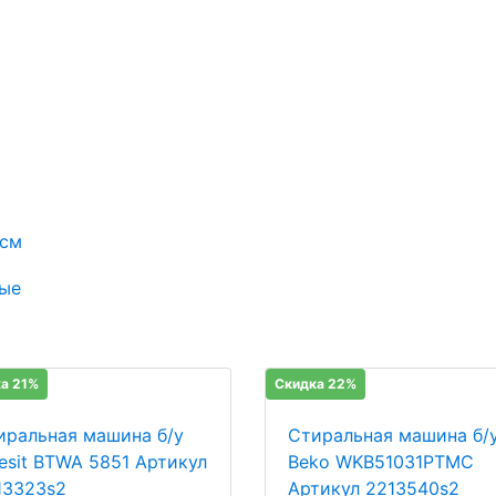
 см
ые
а 21%
Скидка 22%
иральная машина б/у
Стиральная машина б/
desit BTWA 5851 Артикул
Beko WKB51031PTMC
13323s2
Артикул 2213540s2