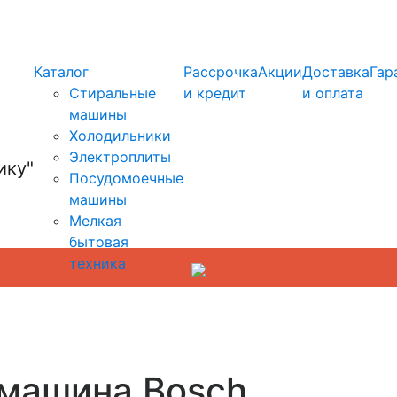
info@kupi-tehniku.ru
Каталог
Рассрочка
Акции
Доставка
Гар
Стиральные
и кредит
и оплата
машины
Холодильники
Электроплиты
Посудомоечные
машины
Мелкая
бытовая
техника
 машина Bosch