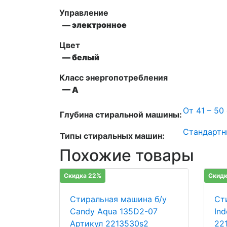
Управление
— электронное
Цвет
— белый
Класс энергопотребления
— А
От 41 – 50
Глубина стиральной машины:
Стандартн
Типы стиральных машин:
Похожие товары
Скидка 22%
Скидк
Стиральная машина б/у
Ст
Candy Aqua 135D2-07
In
Артикул 2213530s2
22