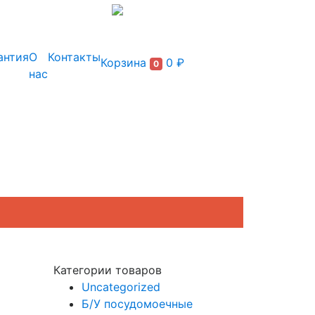
+7 (495) 150-54-90
антия
О
Контакты
Корзина
0 ₽
0
нас
Категории товаров
Uncategorized
Б/У посудомоечные