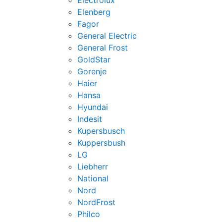
Electrolux
Elenberg
Fagor
General Electric
General Frost
GoldStar
Gorenje
Haier
Hansa
Hyundai
Indesit
Kupersbusch
Kuppersbush
LG
Liebherr
National
Nord
NordFrost
Philco