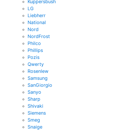
Kuppersbush
LG
Liebherr
National
Nord
NordFrost
Philco
Phillips
Pozis
Qwerty
Rosenlew
Samsung
SanGiorgio
Sanyo
Sharp
Shivaki
Siemens
Smeg
Snaige