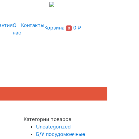
+7 (495) 150-54-90
антия
О
Контакты
Корзина
0 ₽
0
нас
Категории товаров
Uncategorized
Б/У посудомоечные