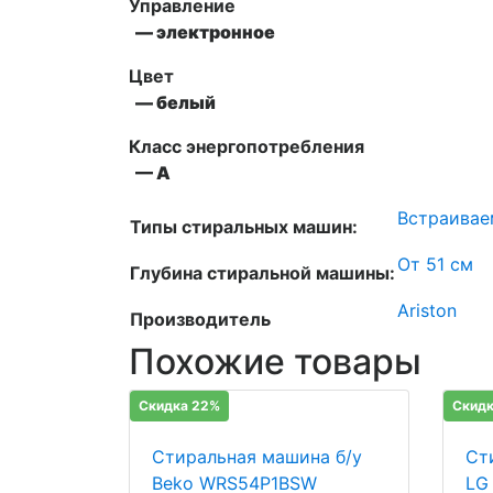
Управление
— электронное
Цвет
— белый
Класс энергопотребления
— А
Встраива
Типы стиральных машин:
От 51 см
Глубина стиральной машины:
Ariston
Производитель
Похожие товары
Скидка 22%
Скидк
Стиральная машина б/у
Ст
Beko WRS54P1BSW
LG