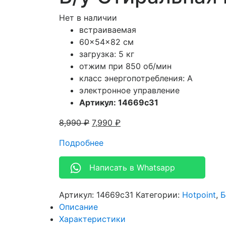
Нет в наличии
встраиваемая
60x54x82 см
загрузка: 5 кг
отжим при 850 об/мин
класс энергопотребления: А
электронное управление
Артикул: 14669c31
8,990
₽
7,990
₽
Подробнее
Написать в Whatsapp
Артикул:
14669c31
Категории:
Hotpoint
,
Б
Описание
Характеристики