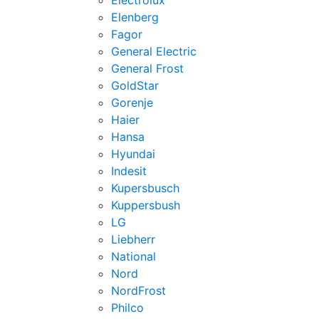
Electrolux
Elenberg
Fagor
General Electric
General Frost
GoldStar
Gorenje
Haier
Hansa
Hyundai
Indesit
Kupersbusch
Kuppersbush
LG
Liebherr
National
Nord
NordFrost
Philco