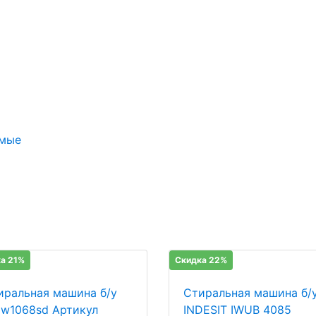
емые
а 21%
Скидка 22%
иральная машина б/у
Стиральная машина б/
 w1068sd Артикул
INDESIT IWUB 4085