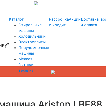
info@kupi-tehniku.ru
Каталог
Рассрочка
Акции
Доставка
Гар
Стиральные
и кредит
и оплата
машины
Холодильники
Электроплиты
Посудомоечные
машины
Мелкая
бытовая
техника
машина Ariston LBE88