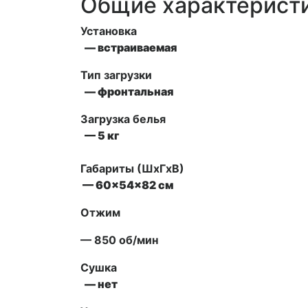
Общие характерист
Установка
— встраиваемая
Тип загрузки
— фронтальная
Загрузка белья
— 5 кг
Габариты (ШxГxВ)
— 60x54x82 см
Отжим
— 850 об/мин
Сушка
— нет