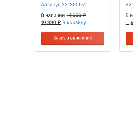
Артикул 2213506s2
22
В наличии
14,000
₽
В 
10,990
₽
В корзину
11
Заказ в один клик