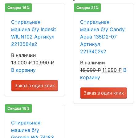
Скидка 16%
Скидка 21%
Стиральная
Стиральная
машина б/у Indesit
машина б/у Candy
WIUN102 Артикул
Aqua 135D2-07
2213584s2
Артикул
2213402s2
В наличии
13,000
₽
10,990
₽
В наличии
В корзину
15,000
₽
11,990
₽
В
корзину
Заказ в один клик
Заказ в один клик
Скидка 18%
Стиральная
машина б/у
Gorenje WA 74183