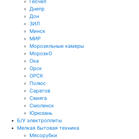
Геочел
Днепр
Дон
ЗИЛ
Минск
МИР
Морозильные камеры
МорозкО
Ока
Орск
ОРСК
Полюс
Саратов
Свияга
Смоленск
Юрюзань
Б/У электроплиты
Мелкая бытовая техника
Мясорубки