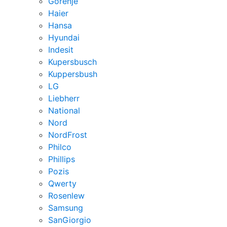
Gorenje
Haier
Hansa
Hyundai
Indesit
Kupersbusch
Kuppersbush
LG
Liebherr
National
Nord
NordFrost
Philco
Phillips
Pozis
Qwerty
Rosenlew
Samsung
SanGiorgio