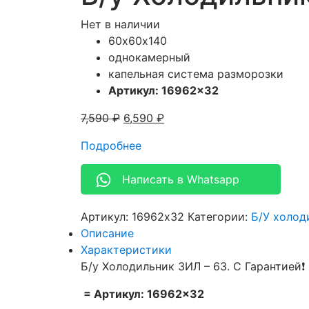
Нет в наличии
60х60х140
однокамерный
капельная система разморозки
Артикул: 16962×32
7,590
₽
6,590
₽
Подробнее
Написать в Whatsapp
Артикул:
16962x32
Категории:
Б/У холод
Описание
Характеристики
Б/у Холодильник ЗИЛ – 63. С Гарантией❗
= Артикул: 16962×32