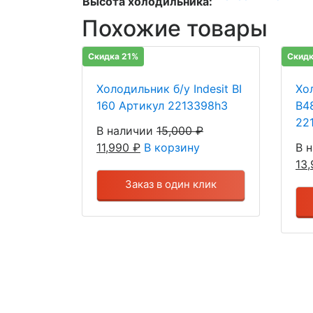
Высота холодильника:
Похожие товары
Скидка 21%
Скидк
Холодильник б/у Indesit BI
Хо
160 Артикул 2213398h3
B4
22
В наличии
15,000
₽
11,990
₽
В корзину
В 
13
Заказ в один клик