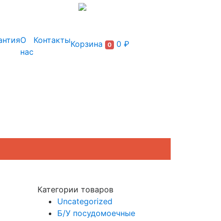
+7 (495) 150-54-90
антия
О
Контакты
Корзина
0 ₽
0
нас
Категории товаров
Uncategorized
Б/У посудомоечные