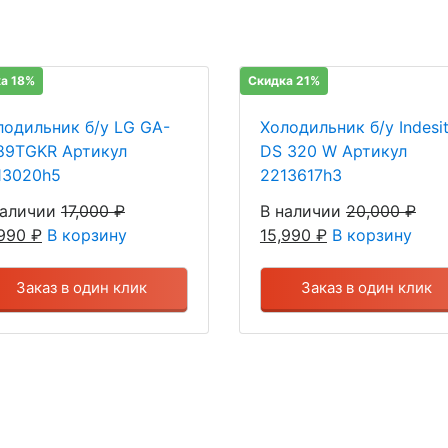
а 18%
Скидка 21%
лодильник б/у LG GA-
Холодильник б/у Indesi
89TGKR Артикул
DS 320 W Артикул
13020h5
2213617h3
наличии
17,000
₽
В наличии
20,000
₽
,990
₽
В корзину
15,990
₽
В корзину
Заказ в один клик
Заказ в один клик