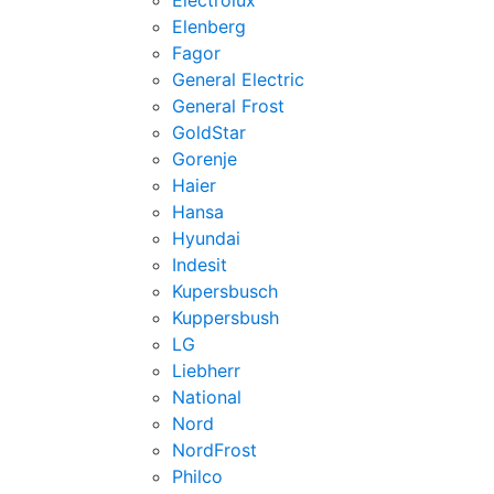
Electrolux
Elenberg
Fagor
General Electric
General Frost
GoldStar
Gorenje
Haier
Hansa
Hyundai
Indesit
Kupersbusch
Kuppersbush
LG
Liebherr
National
Nord
NordFrost
Philco