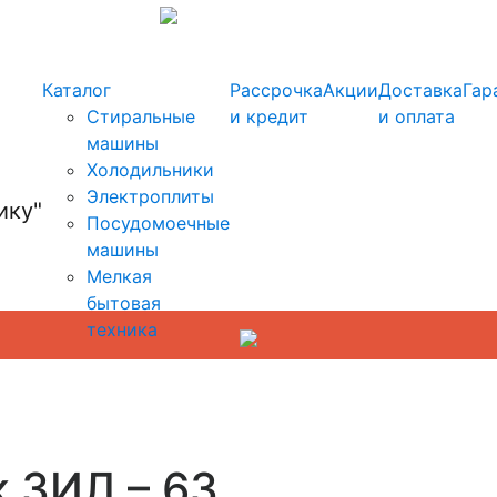
info@kupi-tehniku.ru
Каталог
Рассрочка
Акции
Доставка
Гар
Стиральные
и кредит
и оплата
машины
Холодильники
Электроплиты
Посудомоечные
машины
Мелкая
бытовая
техника
 ЗИЛ – 63