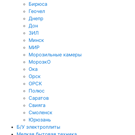
Бирюса
Геочел
Днепр
Дон
ЗИЛ
Минск
МИР
Морозильные камеры
МорозкО
Ока
Орск
ОРСК
Полюс
Саратов
Свияга
Смоленск
Юрюзань
Б/У электроплиты
Мелкая бытовая техника