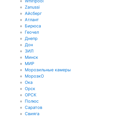
Whirlpool
Zanussi
Айсберг
Атлант
Бирюса
Геочел
Днепр
Дон
ЗИЛ
Минск
МИР
Морозильные камеры
МорозкО
Ока
Орск
ОРСК
Полюс
Саратов
Свияга