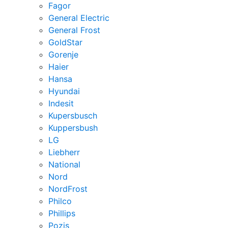
Fagor
General Electric
General Frost
GoldStar
Gorenje
Haier
Hansa
Hyundai
Indesit
Kupersbusch
Kuppersbush
LG
Liebherr
National
Nord
NordFrost
Philco
Phillips
Pozis