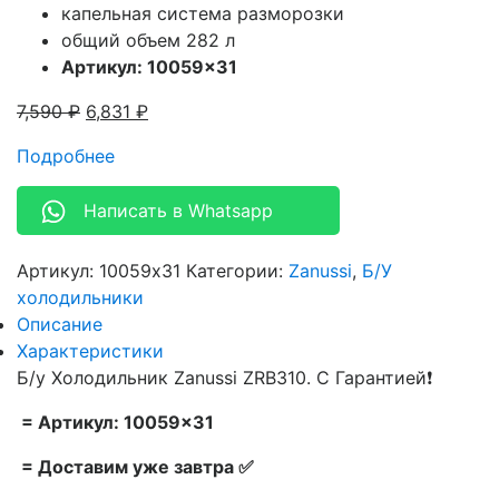
капельная система разморозки
общий объем 282 л
Артикул: 10059×31
7,590
₽
6,831
₽
Подробнее
Написать в Whatsapp
Артикул:
10059x31
Категории:
Zanussi
,
Б/У
холодильники
Описание
Характеристики
Б/у Холодильник Zanussi ZRB310. С Гарантией❗
= Артикул: 10059×31
= Доставим уже завтра ✅