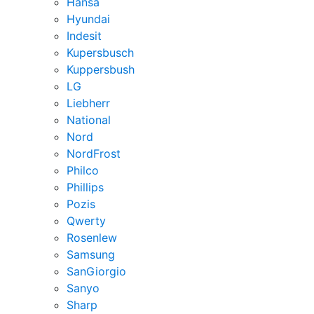
Hansa
Hyundai
Indesit
Kupersbusch
Kuppersbush
LG
Liebherr
National
Nord
NordFrost
Philco
Phillips
Pozis
Qwerty
Rosenlew
Samsung
SanGiorgio
Sanyo
Sharp