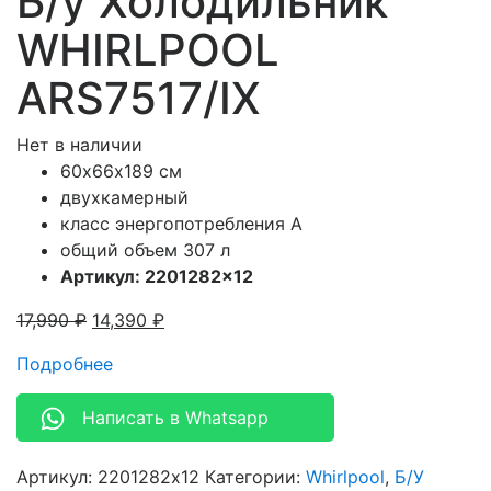
Б/у Холодильник
WHIRLPOOL
ARS7517/IX
Нет в наличии
60х66х189 см
двухкамерный
класс энергопотребления A
общий объем 307 л
Артикул: 2201282×12
17,990
₽
14,390
₽
Подробнее
Написать в Whatsapp
Артикул:
2201282x12
Категории:
Whirlpool
,
Б/У