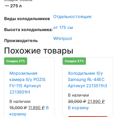
— 275 л
Отдельностоящие
Виды холодильников
от 175 см
Высота холодильника:
Whirlpool
Производитель
Похожие товары
Скидка 21%
Скидка 27%
Морозильная
Холодильник б/у
камера б/у POZIS
Samsung RL-44EC
FV-115 Артикул
Артикул 2213511h3
2213601h1
В наличии
В наличии
30,000
₽
21,990
₽
15,000
₽
11,990
₽
В
В корзину
корзину