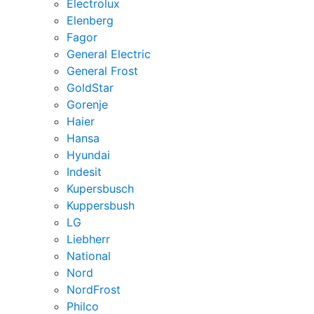
Electrolux
Elenberg
Fagor
General Electric
General Frost
GoldStar
Gorenje
Haier
Hansa
Hyundai
Indesit
Kupersbusch
Kuppersbush
LG
Liebherr
National
Nord
NordFrost
Philco