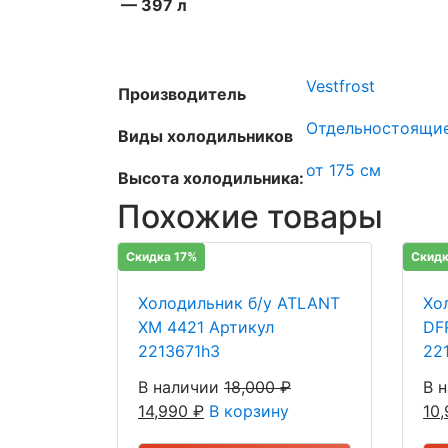
— 397 л
Vestfrost
Производитель
Отдельностоящи
Виды холодильников
от 175 см
Высота холодильника:
Похожие товары
Скидка 17%
Скидк
Холодильник б/у ATLANT
Хо
ХМ 4421 Артикул
DF
2213671h3
22
В наличии
18,000
₽
В 
14,990
₽
В корзину
10