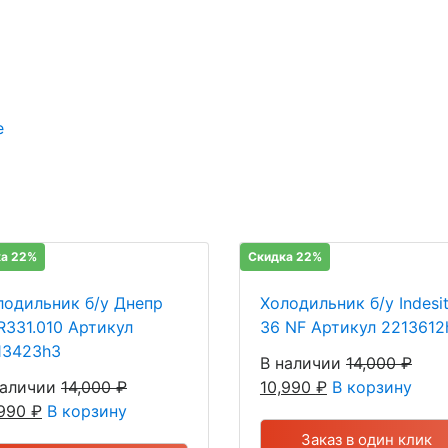
е
а 22%
Скидка 22%
лодильник б/у Днепр
Холодильник б/у Indesit
R331.010 Артикул
36 NF Артикул 2213612
13423h3
В наличии
14,000
₽
наличии
14,000
₽
10,990
₽
В корзину
,990
₽
В корзину
Заказ в один клик