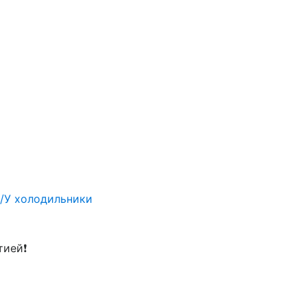
/У холодильники
тией❗