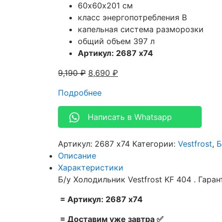
60х60х201 см
класс энергопотребления B
капельная система разморозки
общий объем 397 л
Артикул: 2687 x74
9,190
₽
8,690
₽
Подробнее
Написать в Whatsapp
Артикул:
2687 x74
Категории:
Vestfrost
,
Б
Описание
Характеристики
Б/у Холодильник Vestfrost KF 404 . Гаран
= Артикул: 2687 x74
= Доставим уже завтра ✅