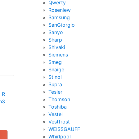
Qwerty
Rosenlew
Samsung
SanGiorgio
Sanyo
Sharp
Shivaki
Siemens
Smeg
Snaige
Stinol
Supra
Tesler
 R
Thomson
h3
Toshiba
Vestel
Vestfrost
WEISSGAUFF
Whirlpool