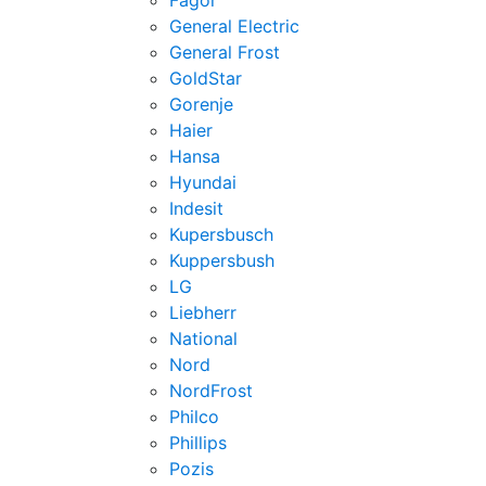
Fagor
General Electric
General Frost
GoldStar
Gorenje
Haier
Hansa
Hyundai
Indesit
Kupersbusch
Kuppersbush
LG
Liebherr
National
Nord
NordFrost
Philco
Phillips
Pozis