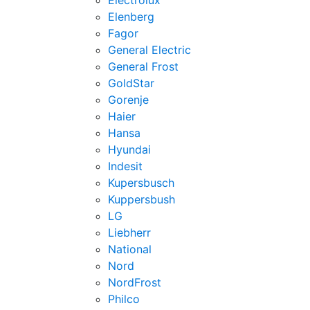
Electrolux
Elenberg
Fagor
General Electric
General Frost
GoldStar
Gorenje
Haier
Hansa
Hyundai
Indesit
Kupersbusch
Kuppersbush
LG
Liebherr
National
Nord
NordFrost
Philco