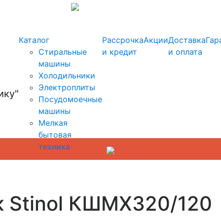
info@kupi-tehniku.ru
Каталог
Рассрочка
Акции
Доставка
Гар
Стиральные
и кредит
и оплата
машины
Холодильники
Электроплиты
Посудомоечные
машины
Мелкая
бытовая
техника
к Stinol КШМХ320/120