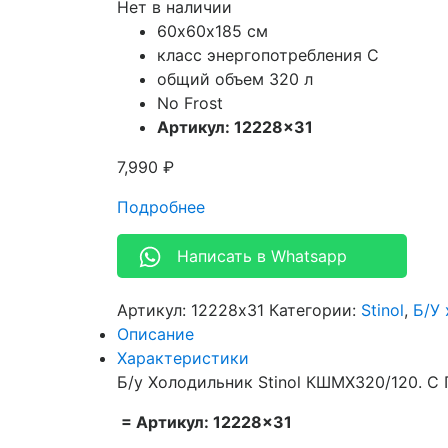
Нет в наличии
60х60х185 см
класс энергопотребления С
общий объем 320 л
No Frost
Артикул: 12228×31
7,990
₽
Подробнее
Написать в Whatsapp
Артикул:
12228x31
Категории:
Stinol
,
Б/У
Описание
Характеристики
Б/у Холодильник Stinol КШМХ320/120. С 
= Артикул: 12228×31