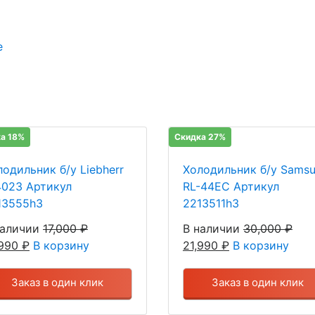
е
а 18%
Скидка 27%
лодильник б/у Liebherr
Холодильник б/у Sams
4023 Артикул
RL-44EC Артикул
13555h3
2213511h3
наличии
17,000
₽
В наличии
30,000
₽
,990
₽
В корзину
21,990
₽
В корзину
Заказ в один клик
Заказ в один клик