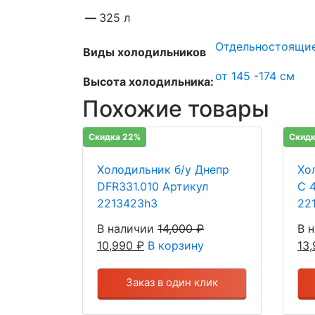
—
325 л
Отдельностоящи
Виды холодильников
от 145 -174 см
Высота холодильника:
Похожие товары
Скидка 22%
Скидк
Холодильник б/у Днепр
Хо
DFR331.010 Артикул
C 
2213423h3
22
В наличии
14,000
₽
В 
10,990
₽
В корзину
13
Заказ в один клик