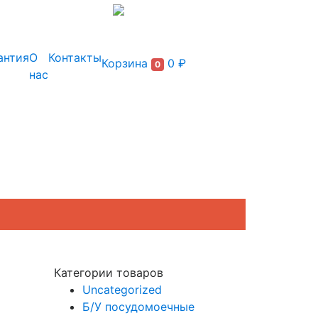
+7 (495) 150-54-90
антия
О
Контакты
Корзина
0 ₽
0
нас
Категории товаров
Uncategorized
Б/У посудомоечные