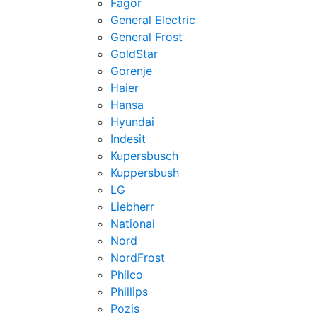
Fagor
General Electric
General Frost
GoldStar
Gorenje
Haier
Hansa
Hyundai
Indesit
Kupersbusch
Kuppersbush
LG
Liebherr
National
Nord
NordFrost
Philco
Phillips
Pozis