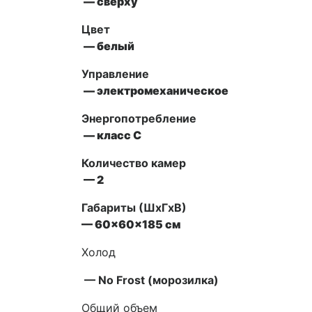
— сверху
Цвет
— белый
Управление
— электромеханическое
Энергопотребление
— класс С
Количество камер
— 2
Габариты (ШxГxВ)
— 60x60x185 см
Холод
— No Frost (морозилка)
Общий объем