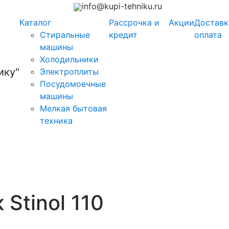
info@kupi-tehniku.ru
Каталог
Рассрочка и
Акции
Доставк
Стиральные
кредит
оплата
машины
Холодильники
Электроплиты
Посудомоечные
машины
Мелкая бытовая
техника
Stinol 110