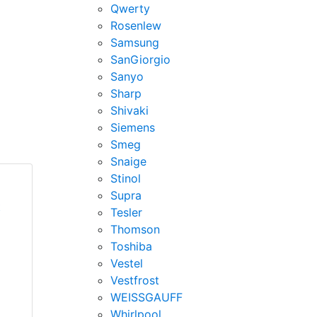
Qwerty
Rosenlew
Samsung
SanGiorgio
Sanyo
Sharp
Shivaki
Siemens
Smeg
Snaige
Stinol
Supra
t
Tesler
Thomson
Toshiba
Vestel
Vestfrost
WEISSGAUFF
Whirlpool