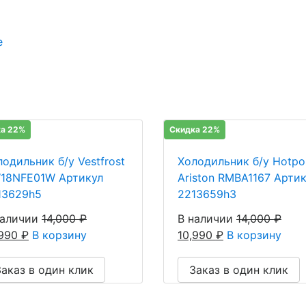
е
а 22%
Скидка 22%
одильник б/у Vestfrost
Холодильник б/у Hotpoi
18NFE01W Артикул
Ariston RMBA1167 Арти
13629h5
2213659h3
наличии
14,000
₽
В наличии
14,000
₽
,990
₽
В корзину
10,990
₽
В корзину
Заказ в один клик
Заказ в один клик