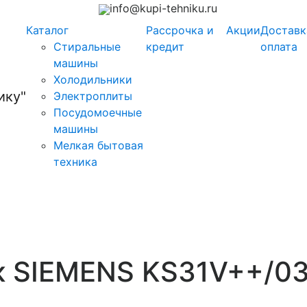
info@kupi-tehniku.ru
Каталог
Рассрочка и
Акции
Доставк
Стиральные
кредит
оплата
машины
Холодильники
Электроплиты
Посудомоечные
машины
Мелкая бытовая
техника
к SIEMENS KS31V++/0