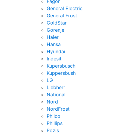
Fagor
General Electric
General Frost
GoldStar
Gorenje
Haier
Hansa
Hyundai
Indesit
Kupersbusch
Kuppersbush
LG
Liebherr
National
Nord
NordFrost
Philco
Phillips
Pozis