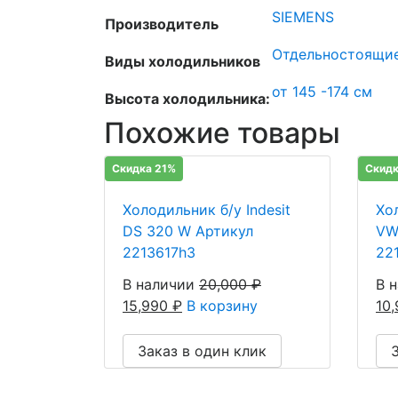
SIEMENS
Производитель
Отдельностоящи
Виды холодильников
от 145 -174 см
Высота холодильника:
Похожие товары
Скидка 21%
Скидк
Холодильник б/у Indesit
Хол
DS 320 W Артикул
VW
2213617h3
22
В наличии
20,000
₽
В 
15,990
₽
В корзину
10
Заказ в один клик