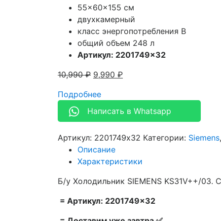
55x60x155 см
двухкамерный
класс энергопотребления В
общий объем 248 л
Артикул: 2201749×32
10,990
₽
9,990
₽
Подробнее
Написать в Whatsapp
Артикул:
2201749x32
Категории:
Siemens
Описание
Характеристики
Б/у Холодильник SIEMENS KS31V++/03. С
= Артикул: 2201749×32
= Доставим уже завтра ✅