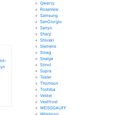
Qwerty
Rosenlew
Samsung
SanGiorgio
Sanyo
Sharp
Shivaki
Siemens
Smeg
Snaige
nt-
Stinol
кул
Supra
Tesler
Thomson
Toshiba
Vestel
Vestfrost
WEISSGAUFF
Whirlpool