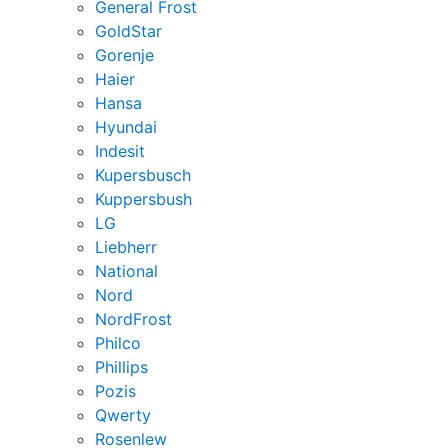
General Frost
GoldStar
Gorenje
Haier
Hansa
Hyundai
Indesit
Kupersbusch
Kuppersbush
LG
Liebherr
National
Nord
NordFrost
Philco
Phillips
Pozis
Qwerty
Rosenlew