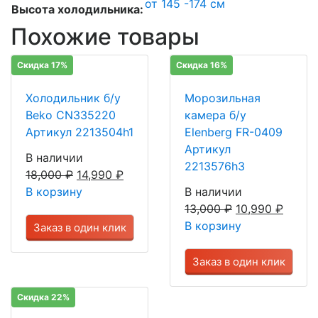
от 145 -174 см
Высота холодильника:
Похожие товары
Скидка 17%
Скидка 16%
Холодильник б/у
Морозильная
Beko CN335220
камера б/у
Артикул 2213504h1
Elenberg FR-0409
Артикул
В наличии
2213576h3
18,000
₽
14,990
₽
В корзину
В наличии
13,000
₽
10,990
₽
В корзину
Заказ в один клик
Заказ в один клик
Скидка 22%