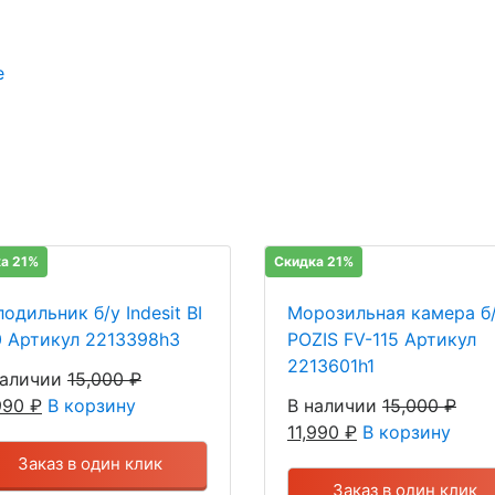
е
а 21%
Скидка 21%
одильник б/у Indesit BI
Морозильная камера б
0 Артикул 2213398h3
POZIS FV-115 Артикул
2213601h1
наличии
15,000
₽
,990
₽
В корзину
В наличии
15,000
₽
11,990
₽
В корзину
Заказ в один клик
Заказ в один клик