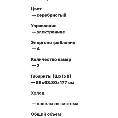
Цвет
— серебристый
Управление
—
электронное
Энергопотребление
— А
Количество камер
— 2
Габариты (ШxГxВ)
—
55х68.80х177
см
Холод
— капельная система
Общий объем