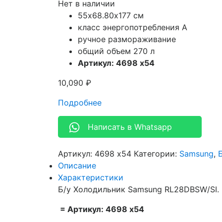
Нет в наличии
55х68.80х177 см
класс энергопотребления A
ручное размораживание
общий объем 270 л
Артикул: 4698 х54
10,090
₽
Подробнее
Написать в Whatsapp
Артикул:
4698 х54
Категории:
Samsung
,
Описание
Характеристики
Б/у Холодильник Samsung RL28DBSW/SI. 
= Артикул: 4698 х54