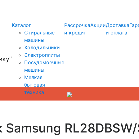
info@kupi-tehniku.ru
Каталог
Рассрочка
Акции
Доставка
Гар
Стиральные
и кредит
и оплата
машины
Холодильники
Электроплиты
Посудомоечные
машины
Мелкая
бытовая
техника
к Samsung RL28DBSW/