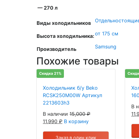
— 270 л
Отдельностоящи
Виды холодильников
от 175 см
Высота холодильника:
Samsung
Производитель
Похожие товары
Скидка 21%
Скидк
Холодильник б/у Beko
Хол
RCSK250M00W Артикул
16
2213603h3
В 
В наличии
15,000
₽
11
11,990
₽
В корзину
Заказ в один клик