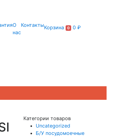
+7 (495) 150-54-90
антия
О
Контакты
Корзина
0 ₽
0
нас
Категории товаров
SI
Uncategorized
Б/У посудомоечные