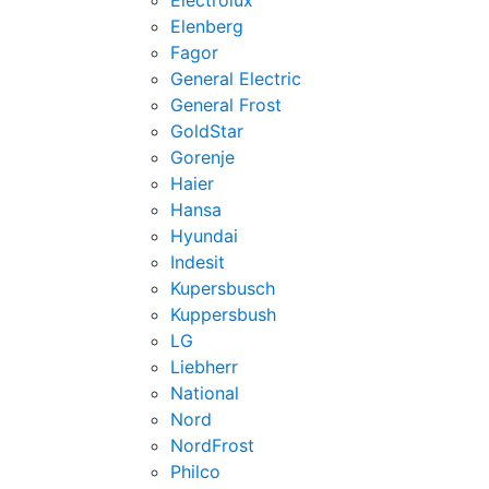
Electrolux
Elenberg
Fagor
General Electric
General Frost
GoldStar
Gorenje
Haier
Hansa
Hyundai
Indesit
Kupersbusch
Kuppersbush
LG
Liebherr
National
Nord
NordFrost
Philco