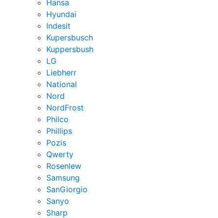
Hansa
Hyundai
Indesit
Kupersbusch
Kuppersbush
LG
Liebherr
National
Nord
NordFrost
Philco
Phillips
Pozis
Qwerty
Rosenlew
Samsung
SanGiorgio
Sanyo
Sharp