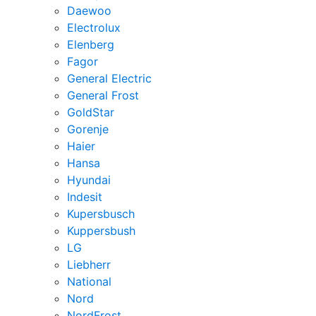
Daewoo
Electrolux
Elenberg
Fagor
General Electric
General Frost
GoldStar
Gorenje
Haier
Hansa
Hyundai
Indesit
Kupersbusch
Kuppersbush
LG
Liebherr
National
Nord
NordFrost