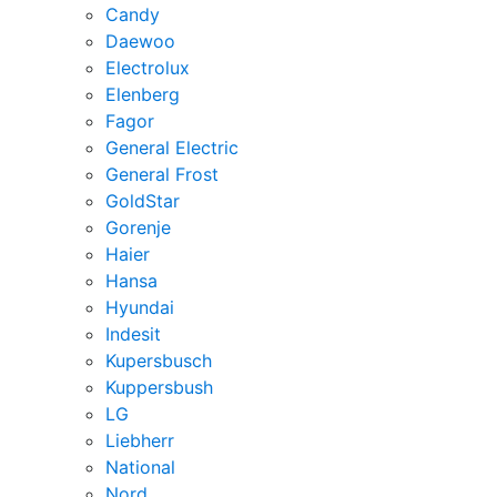
Candy
Daewoo
Electrolux
Elenberg
Fagor
General Electric
General Frost
GoldStar
Gorenje
Haier
Hansa
Hyundai
Indesit
Kupersbusch
Kuppersbush
LG
Liebherr
National
Nord