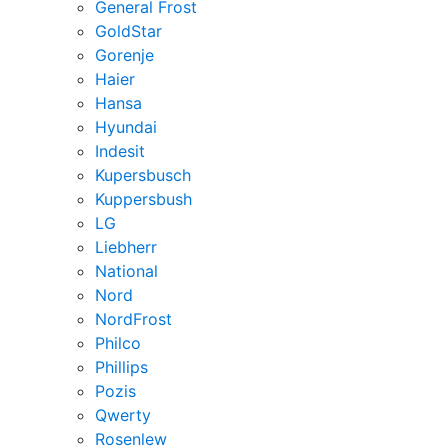
General Frost
GoldStar
Gorenje
Haier
Hansa
Hyundai
Indesit
Kupersbusch
Kuppersbush
LG
Liebherr
National
Nord
NordFrost
Philco
Phillips
Pozis
Qwerty
Rosenlew